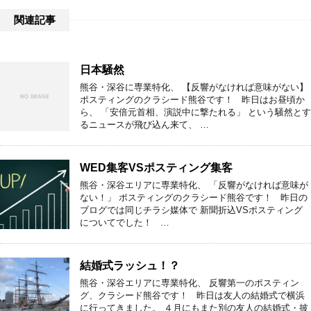
関連記事
日本騒然
熊谷・深谷に専業特化、 【反響がなければ意味がない】
ポスティングのクラシード熊谷です！ 昨日はお昼頃か
ら、 「安倍元首相、演説中に撃たれる」 という騒然とす
るニュースが飛び込ん来て、 …
WED集客VSポスティング集客
熊谷・深谷エリアに専業特化、 「反響がなければ意味が
ない！」 ポスティングのクラシード熊谷です！ 昨日の
ブログでは同じチラシ媒体で 新聞折込VSポスティング
についてでした！ …
結婚式ラッシュ！？
熊谷・深谷エリアに専業特化、 反響第一のポスティン
グ、クラシード熊谷です！ 昨日は友人の結婚式で横浜
に行ってきました。 ４月にもまた別の友人の結婚式・披