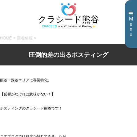
クラシード熊谷
M
e
CRACEED
is a Professional Posting
er
n
u
HOME
>
新着情報
>
圧倒的差の出るポスティング
熊谷・深谷エリアに専業特化、
【反響がなければ意味がない！】
ポスティングのクラシード熊谷です！
このブログでは何度か触れてきましたが、