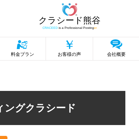
クラシード熊谷
CRACEED
is a Professional Posting
er
料金プラン
お客様の声
会社概要
ィングクラシード