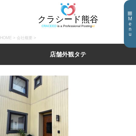
クラシード熊谷
M
e
CRACEED
is a Professional Posting
er
n
u
HOME
>
会社概要
>
店舗外観タテ