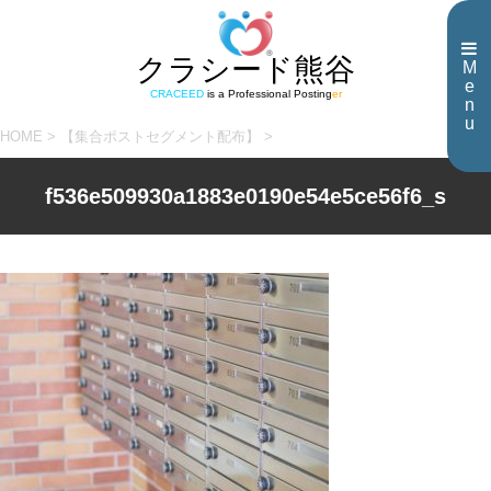
クラシード熊谷
M
e
CRACEED
is a Professional Posting
er
n
u
HOME
>
【集合ポストセグメント配布】
>
f536e509930a1883e0190e54e5ce56f6_s