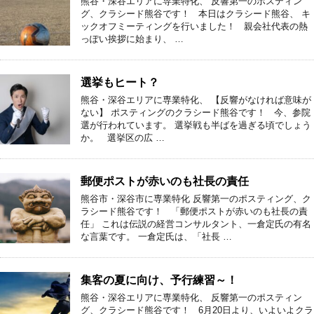
熊谷・深谷エリアに専業特化、 反響第一のポスティン
グ、クラシード熊谷です！ 本日はクラシード熊谷、 キ
ックオフミーティングを行いました！ 親会社代表の熱
っぽい挨拶に始まり、 …
選挙もヒート？
熊谷・深谷エリアに専業特化、 【反響がなければ意味が
ない】 ポスティングのクラシード熊谷です！ 今、参院
選が行われています。 選挙戦も半ばを過ぎる頃でしょう
か。 選挙区の広 …
郵便ポストが赤いのも社長の責任
熊谷市・深谷市に専業特化 反響第一のポスティング、ク
ラシード熊谷です！ 「郵便ポストが赤いのも社長の責
任」 これは伝説の経営コンサルタント、一倉定氏の有名
な言葉です。 一倉定氏は、「社長 …
集客の夏に向け、予行練習～！
熊谷・深谷エリアに専業特化、 反響第一のポスティン
グ、クラシード熊谷です！ 6月20日より、いよいよクラ