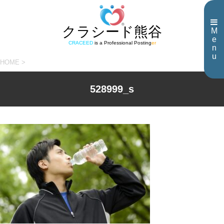
クラシード熊谷
M
e
CRACEED
is a Professional Posting
er
n
u
HOME
>
528999_s