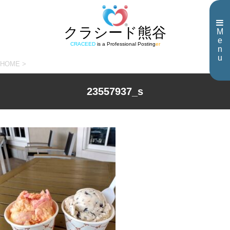
クラシード熊谷
M
e
CRACEED
is a Professional Posting
er
n
u
HOME
>
23557937_s