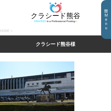
クラシード熊谷
M
e
CRACEED
is a Professional Posting
er
n
u
HOME
>
クラシード熊谷様