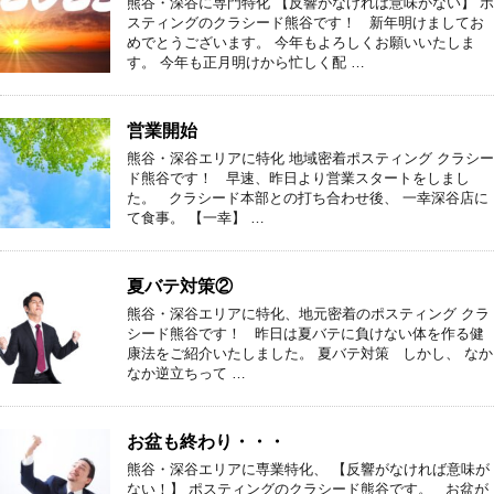
熊谷・深谷に専門特化 【反響がなければ意味がない】 ポ
スティングのクラシード熊谷です！ 新年明けましてお
めでとうございます。 今年もよろしくお願いいたしま
す。 今年も正月明けから忙しく配 …
営業開始
熊谷・深谷エリアに特化 地域密着ポスティング クラシー
ド熊谷です！ 早速、昨日より営業スタートをしまし
た。 クラシード本部との打ち合わせ後、 一幸深谷店に
て食事。 【一幸】 …
夏バテ対策②
熊谷・深谷エリアに特化、地元密着のポスティング クラ
シード熊谷です！ 昨日は夏バテに負けない体を作る健
康法をご紹介いたしました。 夏バテ対策 しかし、 なか
なか逆立ちって …
お盆も終わり・・・
熊谷・深谷エリアに専業特化、 【反響がなければ意味が
ない！】 ポスティングのクラシード熊谷です。 お盆が