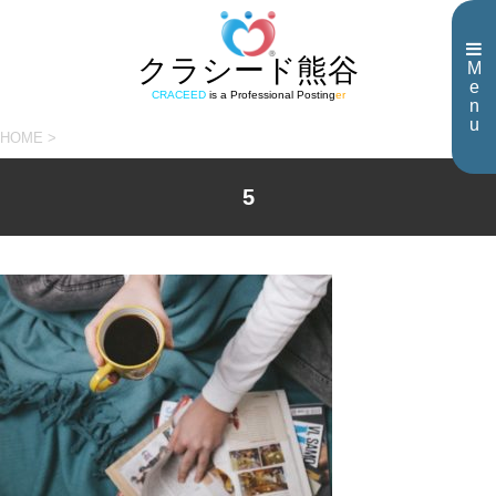
クラシード熊谷
M
e
CRACEED
is a Professional Posting
er
n
u
HOME
>
5